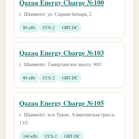
Qazaq Energy Charge №100
г. Шымкент, ул. Сырым батыра, 2
80 кВт
CCS-2
GBT-DC
Qazaq Energy Charge №103
г. Шымкент, Тамерланское шоссе, 90/1
80 кВт
CCS-2
GBT-DC
Qazaq Energy Charge №105
г. Шымкент, м-н Туран, Алматинская трасса,
13/2
160 кВт
CCS-2
GBT-DC