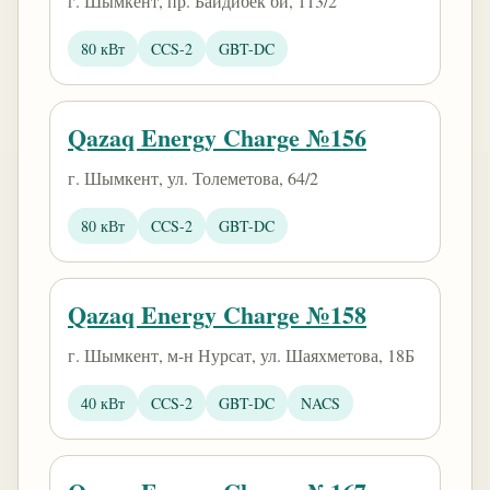
г. Шымкент, пр. Байдибек би, 113/2
80 кВт
CCS-2
GBT-DC
Qazaq Energy Charge №156
г. Шымкент, ул. Толеметова, 64/2
80 кВт
CCS-2
GBT-DC
Qazaq Energy Charge №158
г. Шымкент, м-н Нурсат, ул. Шаяхметова, 18Б
40 кВт
CCS-2
GBT-DC
NACS