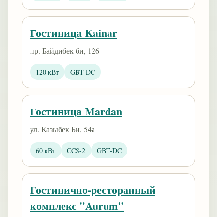
Гостиница Kainar
пр. Байдибек би, 126
120 кВт
GBT-DC
Гостиница Mardan
ул. Казыбек Би, 54а
60 кВт
CCS-2
GBT-DC
Гостинично-ресторанный
комплекс "Aurum"