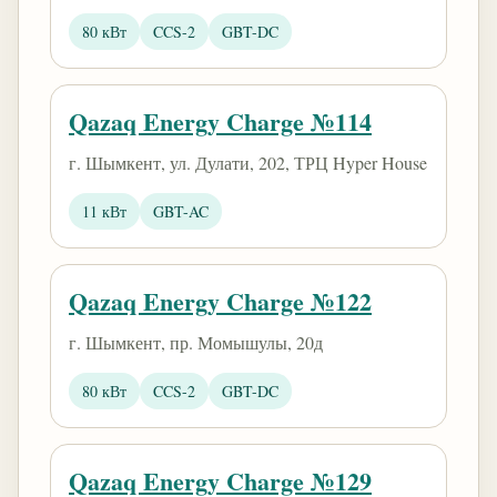
80 кВт
CCS-2
GBT-DC
Qazaq Energy Charge №114
г. Шымкент, ул. Дулати, 202, ТРЦ Hyper House
11 кВт
GBT-AC
Qazaq Energy Charge №122
г. Шымкент, пр. Момышулы, 20д
80 кВт
CCS-2
GBT-DC
Qazaq Energy Charge №129