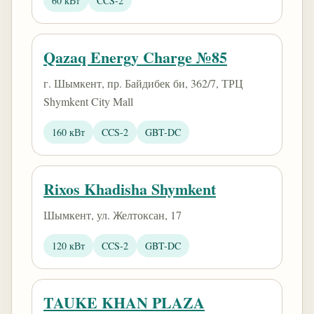
60 кВт
CCS-2
Qazaq Energy Charge №85
г. Шымкент, пр. Байдибек би, 362/7, ТРЦ
Shymkent City Mall
160 кВт
CCS-2
GBT-DC
Rixos Khadisha Shymkent
Шымкент, ул. Желтоксан, 17
120 кВт
CCS-2
GBT-DC
TAUKE KHAN PLAZA