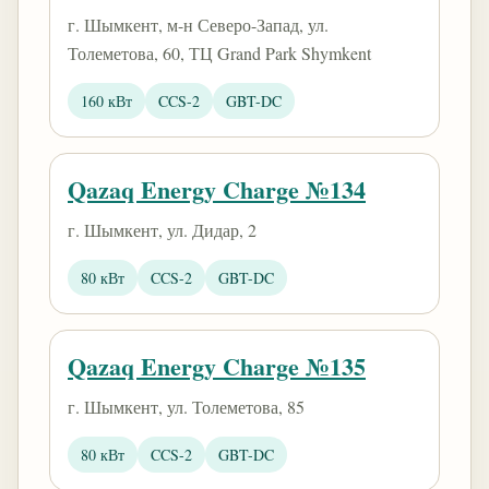
г. Шымкент, м-н Северо-Запад, ул.
Толеметова, 60, ТЦ Grand Park Shymkent
160 кВт
CCS-2
GBT-DC
Qazaq Energy Charge №134
г. Шымкент, ул. Дидар, 2
80 кВт
CCS-2
GBT-DC
Qazaq Energy Charge №135
г. Шымкент, ул. Толеметова, 85
80 кВт
CCS-2
GBT-DC