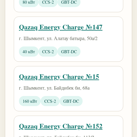
80 кВт
CCS-2
GBT-DC
Qazaq Energy Charge №147
г. Шымкент, ул. Алатау батыра, 50а/2
40 кВт
CCS-2
GBT-DC
Qazaq Energy Charge №15
г. Шымкент, ул. Байдибек би, 68а
160 кВт
CCS-2
GBT-DC
Qazaq Energy Charge №152