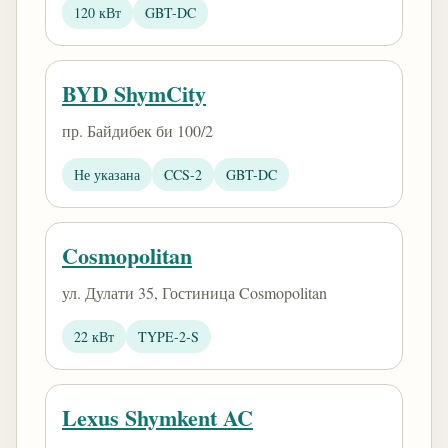
120 кВт
GBT-DC
BYD ShymCity
пр. Байдибек би 100/2
Не указана
CCS-2
GBT-DC
Cosmopolitan
ул. Дулати 35, Гостиница Cosmopolitan
22 кВт
TYPE-2-S
Lexus Shymkent AC