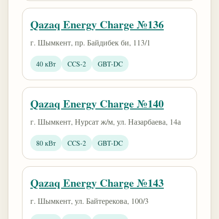
Qazaq Energy Charge №136
г. Шымкент, пр. Байдибек би, 113/1
40 кВт
CCS-2
GBT-DC
Qazaq Energy Charge №140
г. Шымкент, Нурсат ж/м, ул. Назарбаева, 14а
80 кВт
CCS-2
GBT-DC
Qazaq Energy Charge №143
г. Шымкент, ул. Байтерекова, 100/3