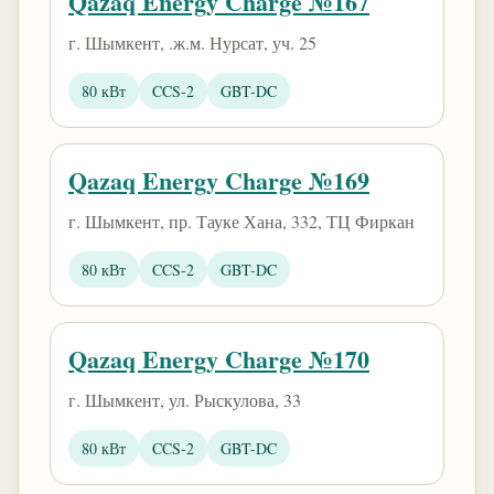
Qazaq Energy Charge №167
г. Шымкент, .ж.м. Нурсат, уч. 25
80 кВт
CCS-2
GBT-DC
Qazaq Energy Charge №169
г. Шымкент, пр. Тауке Хана, 332, ТЦ Фиркан
80 кВт
CCS-2
GBT-DC
Qazaq Energy Charge №170
г. Шымкент, ул. Рыскулова, 33
80 кВт
CCS-2
GBT-DC