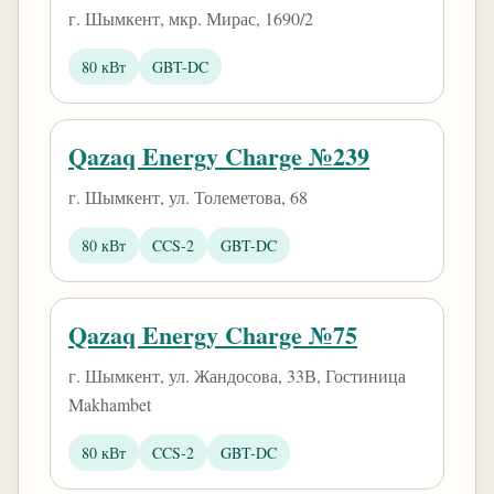
г. Шымкент, мкр. Мирас, 1690/2
80 кВт
GBT-DC
Qazaq Energy Charge №239
г. Шымкент, ул. Толеметова, 68
80 кВт
CCS-2
GBT-DC
Qazaq Energy Charge №75
г. Шымкент, ул. Жандосова, 33В, Гостиница
Makhambet
80 кВт
CCS-2
GBT-DC