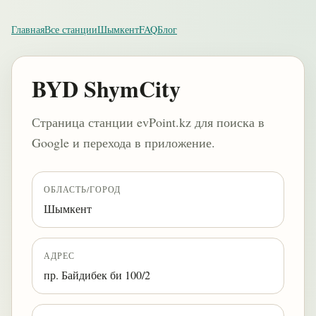
Главная
Все станции
Шымкент
FAQ
Блог
BYD ShymCity
Страница станции evPoint.kz для поиска в
Google и перехода в приложение.
ОБЛАСТЬ/ГОРОД
Шымкент
АДРЕС
пр. Байдибек би 100/2