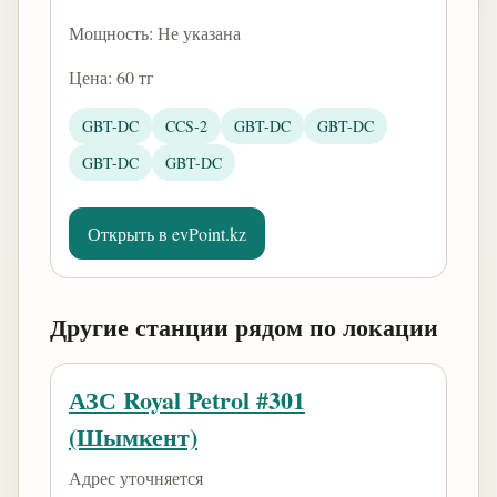
Мощность: Не указана
Цена: 60 тг
GBT-DC
CCS-2
GBT-DC
GBT-DC
GBT-DC
GBT-DC
Открыть в evPoint.kz
Другие станции рядом по локации
АЗС Royal Petrol #301
(Шымкент)
Адрес уточняется