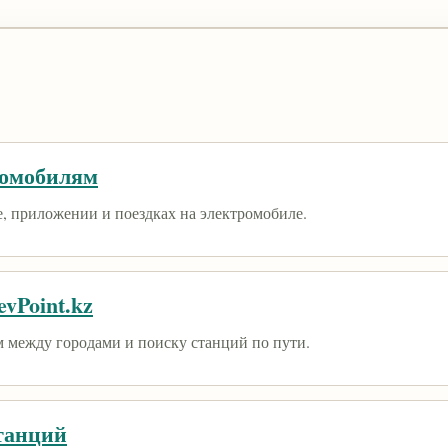
ромобилям
е, приложении и поездках на электромобиле.
vPoint.kz
 между городами и поиску станций по пути.
танций