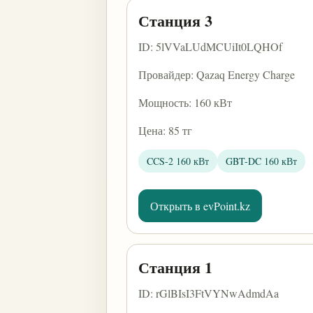
Станция 3
ID: 5lVVaLUdMCUiIt0LQHOf
Провайдер: Qazaq Energy Charge
Мощность: 160 кВт
Цена: 85 тг
CCS-2 160 кВт
GBT-DC 160 кВт
Открыть в evPoint.kz
Станция 1
ID: rGlBIsI3FtVYNwAdmdAa