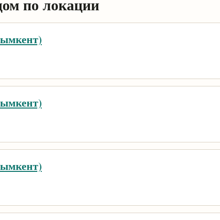
дом по локации
Шымкент)
Шымкент)
Шымкент)