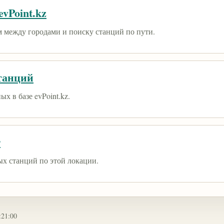
vPoint.kz
 между городами и поиску станций по пути.
танций
х в базе evPoint.kz.
т
ых станций по этой локации.
:21:00