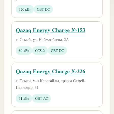
120 кВт
GBT-DC
Qazaq Energy Charge №153
г. Семей, ул. Найманбаева, 2А
80 кВт
CCS-2
GBT-DC
Qazaq Energy Charge №226
г. Семей, м-н Карагайлы, трасса Семей-
Павлодар, 31
11 кВт
GBT-AC