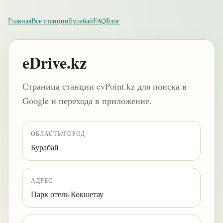
Главная
Все станции
Бурабай
FAQ
Блог
eDrive.kz
Страница станции evPoint.kz для поиска в
Google и перехода в приложение.
ОБЛАСТЬ/ГОРОД
Бурабай
АДРЕС
Парк отель Кокшетау