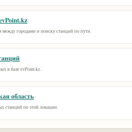
vPoint.kz
 между городами и поиску станций по пути.
танций
х в базе evPoint.kz.
кая область
ых станций по этой локации.