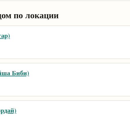
дом по локации
тар)
Айша Биби)
ордай)