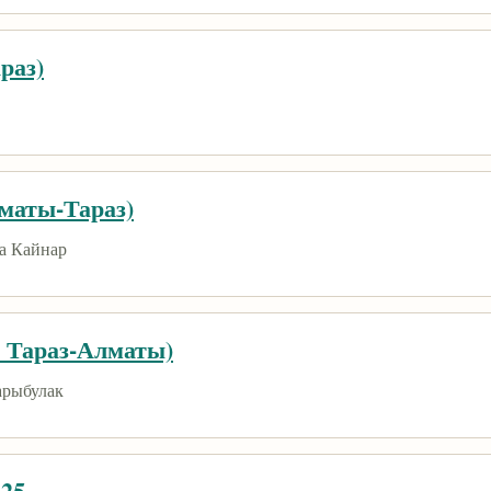
раз)
лматы-Тараз)
на Кайнар
, Тараз-Алматы)
арыбулак
125