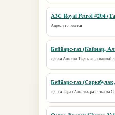
АЗС Royal Petrol #204 (Та
Адрес уточняется
Бейбарс-газ (Кайнар, А
трасса Алматы-Тараз, за развязкой 
Бейбарс-газ (Сарыбулак
трасса Тараз-Алматы, развязка на С
Qazaq Energy Charge №