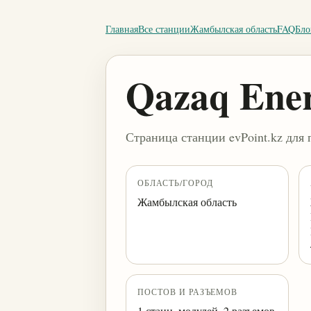
Главная
Все станции
Жамбылская область
FAQ
Бло
Qazaq Ene
Страница станции evPoint.kz для 
ОБЛАСТЬ/ГОРОД
Жамбылская область
ПОСТОВ И РАЗЪЕМОВ
1 станц. модулей, 2 разъемов