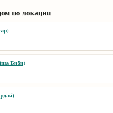
дом по локации
тар)
Айша Биби)
ордай)