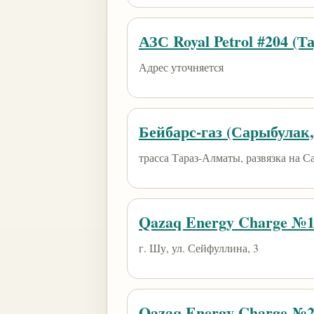
АЗС Royal Petrol #204 (Та
Адрес уточняется
Бейбарс-газ (Сарыбулак
трасса Тараз-Алматы, развязка на С
Qazaq Energy Charge №
г. Шу, ул. Сейфуллина, 3
Qazaq Energy Charge №