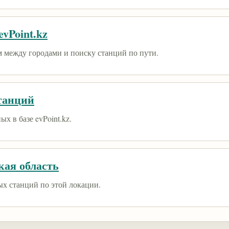
vPoint.kz
 между городами и поиску станций по пути.
танций
х в базе evPoint.kz.
кая область
ых станций по этой локации.