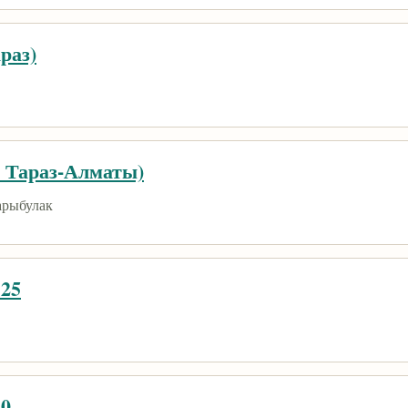
раз)
, Тараз-Алматы)
арыбулак
125
20