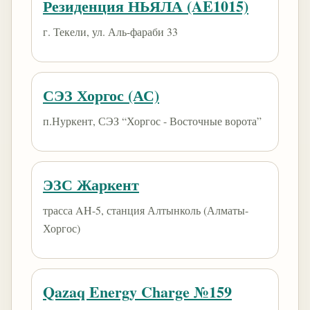
Резиденция НЬЯЛА (AE1015)
г. Текели, ул. Аль-фараби 33
СЭЗ Хоргос (АС)
п.Нуркент, СЭЗ “Хоргос - Восточные ворота”
ЭЗС Жаркент
трасса AH-5, станция Алтынколь (Алматы-
Хоргос)
Qazaq Energy Charge №159