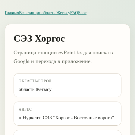
Главная
Все станции
область Жетысу
FAQ
Блог
СЭЗ Хоргос
Страница станции evPoint.kz для поиска в
Google и перехода в приложение.
ОБЛАСТЬ/ГОРОД
область Жетысу
АДРЕС
п.Нуркент, СЭЗ “Хоргос - Восточные ворота”