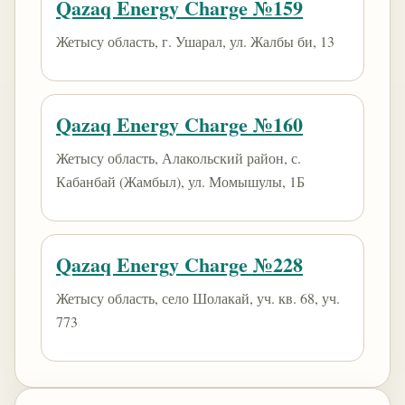
Qazaq Energy Charge №159
Жетысу область, г. Ушарал, ул. Жалбы би, 13
Qazaq Energy Charge №160
Жетысу область, Алакольский район, с.
Кабанбай (Жамбыл), ул. Момышулы, 1Б
Qazaq Energy Charge №228
Жетысу область, село Шолакай, уч. кв. 68, уч.
773