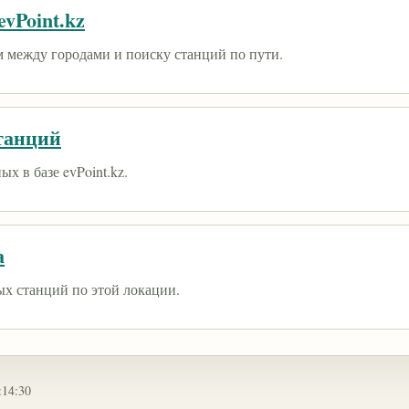
vPoint.kz
 между городами и поиску станций по пути.
танций
х в базе evPoint.kz.
а
ых станций по этой локации.
:14:30