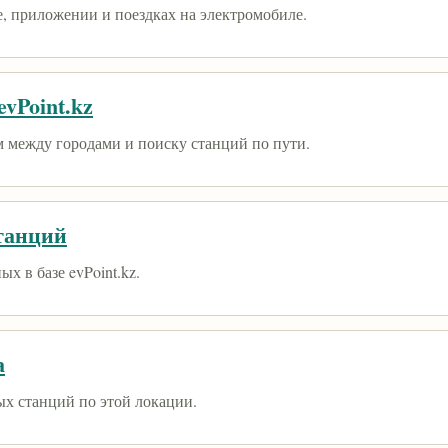
е, приложении и поездках на электромобиле.
vPoint.kz
 между городами и поиску станций по пути.
танций
х в базе evPoint.kz.
а
ых станций по этой локации.