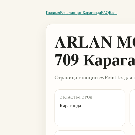
Главная
Все станции
Караганда
FAQ
Блог
ARLAN MOT
709 Караг
Страница станции evPoint.kz для 
ОБЛАСТЬ/ГОРОД
Караганда