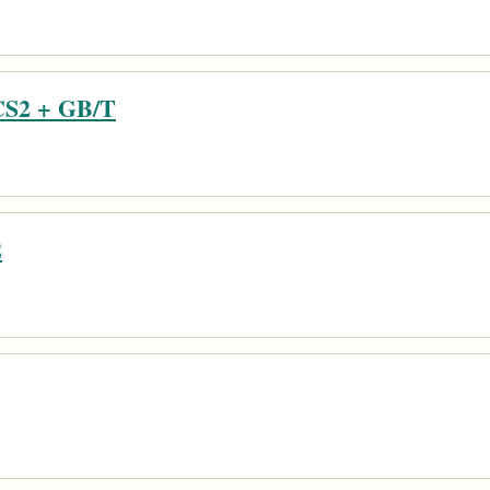
S2 + GB/T
2