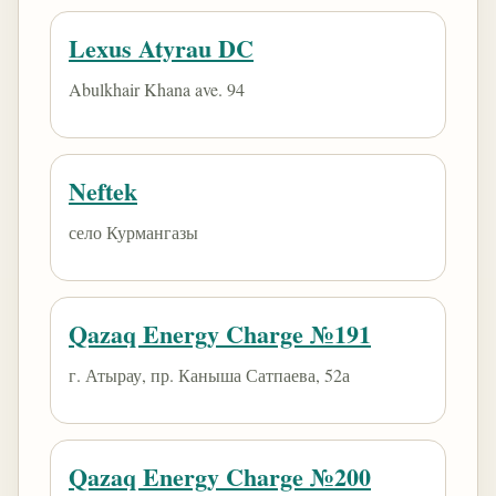
Lexus Atyrau DC
Abulkhair Khana ave. 94
Neftek
село Курмангазы
Qazaq Energy Charge №191
г. Атырау, пр. Каныша Сатпаева, 52а
Qazaq Energy Charge №200