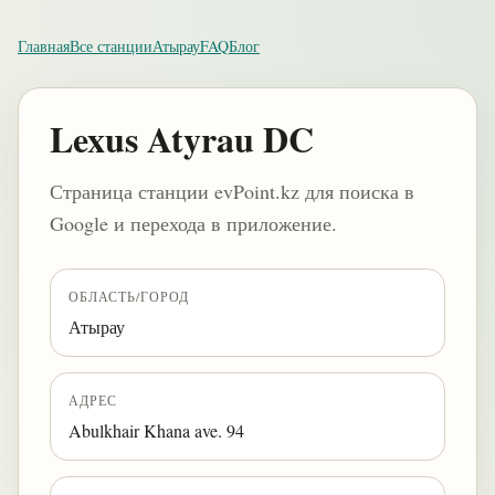
Главная
Все станции
Атырау
FAQ
Блог
Lexus Atyrau DC
Страница станции evPoint.kz для поиска в
Google и перехода в приложение.
ОБЛАСТЬ/ГОРОД
Атырау
АДРЕС
Abulkhair Khana ave. 94