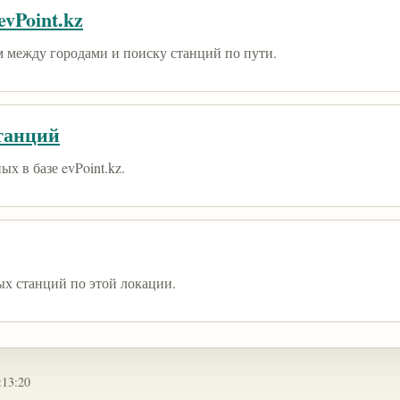
vPoint.kz
 между городами и поиску станций по пути.
танций
х в базе evPoint.kz.
ых станций по этой локации.
:13:20