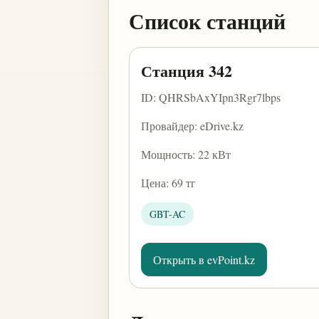
Список станций
Станция 342
ID: QHRSbAxYIpn3Rgr7lbps
Провайдер: eDrive.kz
Мощность: 22 кВт
Цена: 69 тг
GBT-AC
Открыть в evPoint.kz