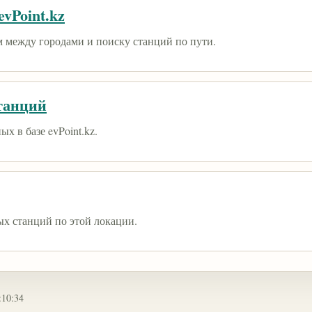
vPoint.kz
 между городами и поиску станций по пути.
танций
х в базе evPoint.kz.
ых станций по этой локации.
:10:34