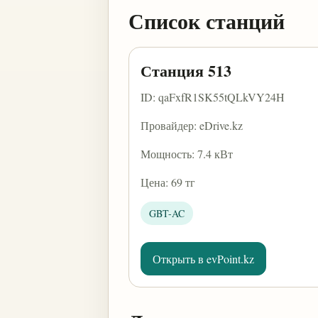
Список станций
Станция 513
ID: qaFxfR1SK55tQLkVY24H
Провайдер: eDrive.kz
Мощность: 7.4 кВт
Цена: 69 тг
GBT-AC
Открыть в evPoint.kz