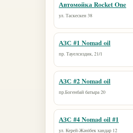
Автомойка Rocket One
ул. Таскескен 38
АЗС #1 Nomad oil
пр. Тауелсиздик, 21/1
АЗС #2 Nomad oil
пр.Богенбай батыра 20
АЗС #4 Nomad oil #1
ул. Керей-Жәнібек хандар 12