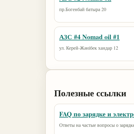
пр.Богенбай батыра 20
АЗС #4 Nomad oil #1
ул. Керей-Жәнібек хандар 12
Полезные ссылки
FAQ по зарядке и элект
Ответы на частые вопросы о зарядк