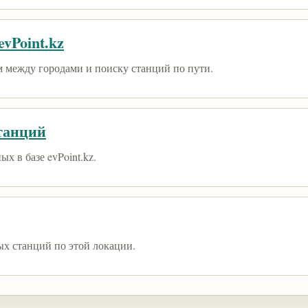
vPoint.kz
 между городами и поиску станций по пути.
танций
х в базе evPoint.kz.
ых станций по этой локации.