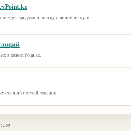
vPoint.kz
 между городами и поиску станций по пути.
танций
х в базе evPoint.kz.
ых станций по этой локации.
:52:50