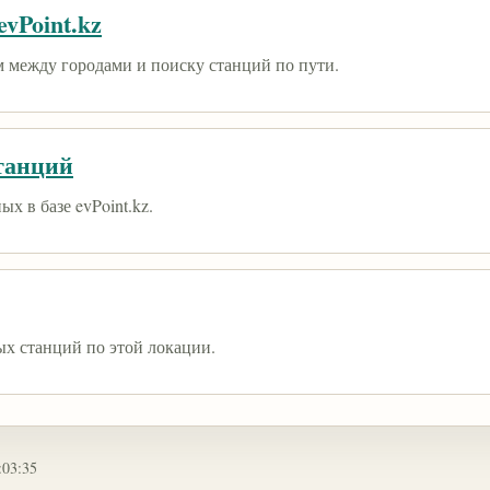
vPoint.kz
 между городами и поиску станций по пути.
танций
х в базе evPoint.kz.
ых станций по этой локации.
:03:35