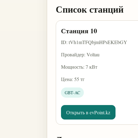
Список станций
Станция 10
ID: tVh1mTFQbjmHPsEKEbGY
Провайдер: Voltau
Мощность: 7 кВт
Цена: 55 тг
GBT-AC
Открыть в evPoint.kz