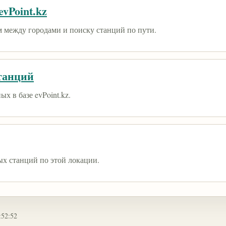
vPoint.kz
 между городами и поиску станций по пути.
танций
х в базе evPoint.kz.
ых станций по этой локации.
:52:52