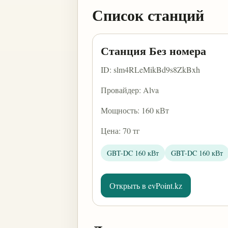
Список станций
Станция Без номера
ID: slm4RLeMikBd9s8ZkBxh
Провайдер: Alva
Мощность: 160 кВт
Цена: 70 тг
GBT-DC 160 кВт
GBT-DC 160 кВт
Открыть в evPoint.kz