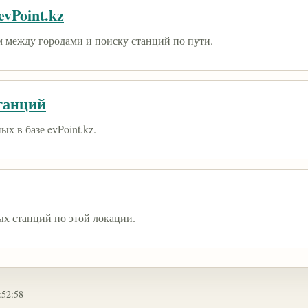
vPoint.kz
 между городами и поиску станций по пути.
танций
х в базе evPoint.kz.
ых станций по этой локации.
:52:58