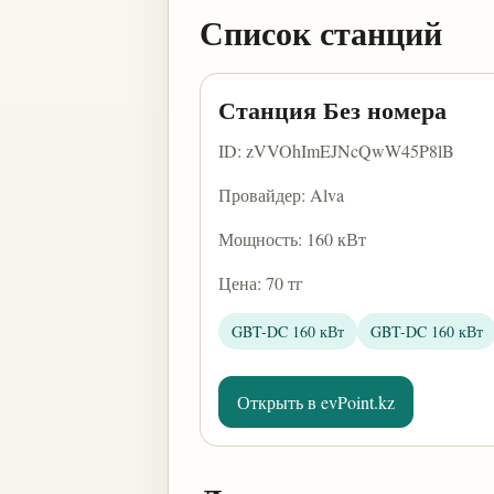
Список станций
Станция Без номера
ID: zVVOhImEJNcQwW45P8lB
Провайдер: Alva
Мощность: 160 кВт
Цена: 70 тг
GBT-DC 160 кВт
GBT-DC 160 кВт
Открыть в evPoint.kz