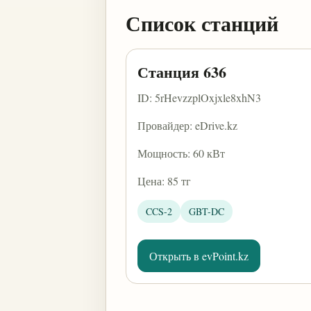
Список станций
Станция 636
ID: 5rHevzzplOxjxle8xhN3
Провайдер: eDrive.kz
Мощность: 60 кВт
Цена: 85 тг
CCS-2
GBT-DC
Открыть в evPoint.kz