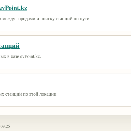
vPoint.kz
 между городами и поиску станций по пути.
танций
х в базе evPoint.kz.
ых станций по этой локации.
:09:25