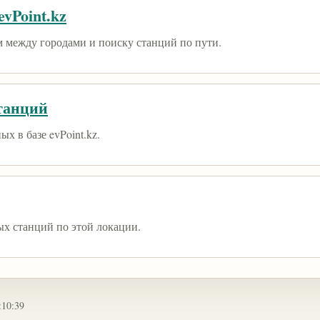
vPoint.kz
 между городами и поиску станций по пути.
танций
х в базе evPoint.kz.
ых станций по этой локации.
:10:39