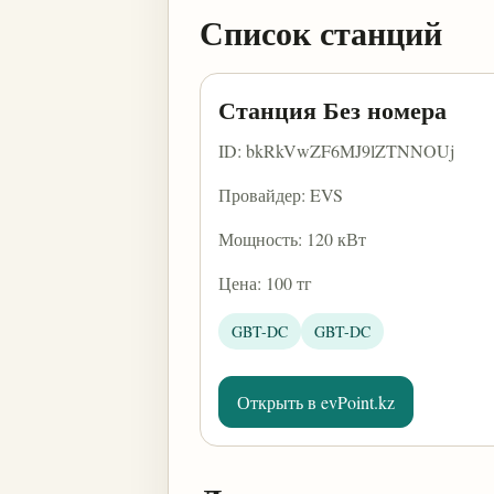
Список станций
Станция Без номера
ID: bkRkVwZF6MJ9lZTNNOUj
Провайдер: EVS
Мощность: 120 кВт
Цена: 100 тг
GBT-DC
GBT-DC
Открыть в evPoint.kz