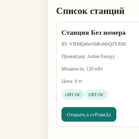
Список станций
Станция Без номера
ID: VHMQi6eGhRobibQJYJ0H
Провайдер: Arilan Energy
Мощность: 120 кВт
Цена: 0 тг
GBT-DC
GBT-DC
Открыть в evPoint.kz