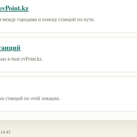
vPoint.kz
 между городами и поиску станций по пути.
танций
х в базе evPoint.kz.
ых станций по этой локации.
:14:45