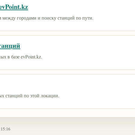
vPoint.kz
 между городами и поиску станций по пути.
танций
х в базе evPoint.kz.
ых станций по этой локации.
:15:16