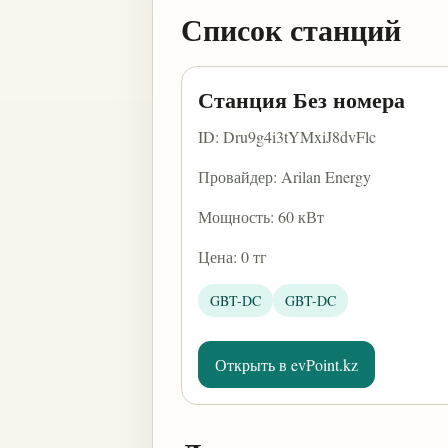
Список станций
Станция Без номера
ID: Dru9g4i3tYMxiJ8dvFlc
Провайдер: Arilan Energy
Мощность: 60 кВт
Цена: 0 тг
GBT-DC
GBT-DC
Открыть в evPoint.kz