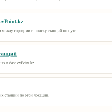
vPoint.kz
 между городами и поиску станций по пути.
танций
х в базе evPoint.kz.
ых станций по этой локации.