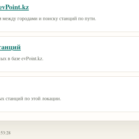
vPoint.kz
 между городами и поиску станций по пути.
танций
х в базе evPoint.kz.
ых станций по этой локации.
:53:28