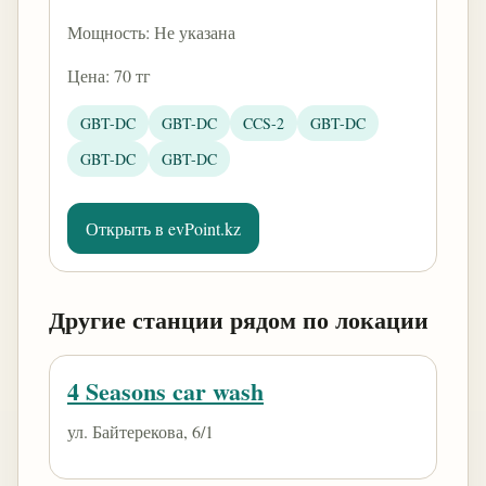
Мощность: Не указана
Цена: 70 тг
GBT-DC
GBT-DC
CCS-2
GBT-DC
GBT-DC
GBT-DC
Открыть в evPoint.kz
Другие станции рядом по локации
4 Seasons car wash
ул. Байтерекова, 6/1