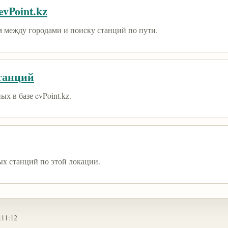
vPoint.kz
 между городами и поиску станций по пути.
танций
х в базе evPoint.kz.
ых станций по этой локации.
:11:12