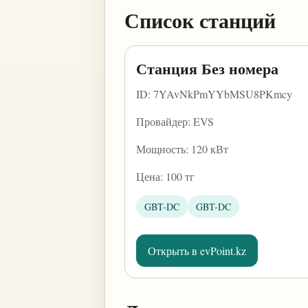
Список станций
Станция Без номера
ID: 7YAvNkPmYYbMSU8PKmcy
Провайдер: EVS
Мощность: 120 кВт
Цена: 100 тг
GBT-DC
GBT-DC
Открыть в evPoint.kz