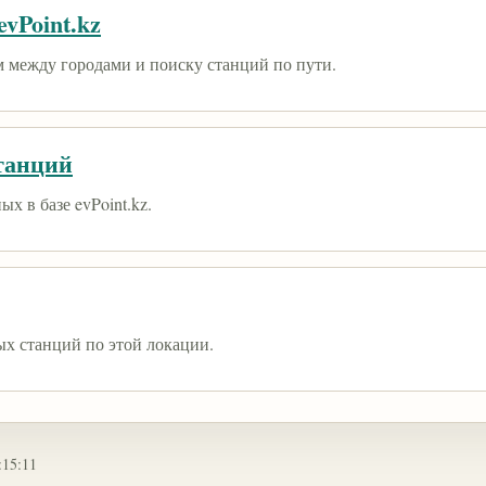
vPoint.kz
 между городами и поиску станций по пути.
танций
х в базе evPoint.kz.
ых станций по этой локации.
:15:11