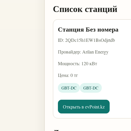
Список станций
Станция Без номера
ID: 2QDc15h1EW1BsOdjrtdb
Провайдер: Arilan Energy
Мощность: 120 кВт
Цена: 0 тг
GBT-DC
GBT-DC
Открыть в evPoint.kz