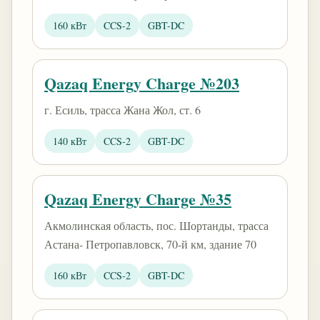
160 кВт
CCS-2
GBT-DC
Qazaq Energy Charge №203
г. Есиль, трасса Жана Жол, ст. 6
140 кВт
CCS-2
GBT-DC
Qazaq Energy Charge №35
Акмолинская область, пос. Шортанды, трасса
Астана- Петропавловск, 70-й км, здание 70
160 кВт
CCS-2
GBT-DC