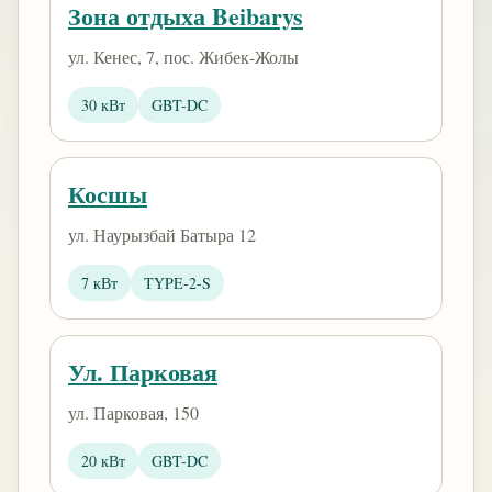
Зона отдыха Beibarys
​ул. Кенес, 7​, пос. Жибек-Жолы
30 кВт
GBT-DC
Косшы
ул. Наурызбай Батыра 12
7 кВт
TYPE-2-S
Ул. Парковая
ул. Парковая, 150
20 кВт
GBT-DC