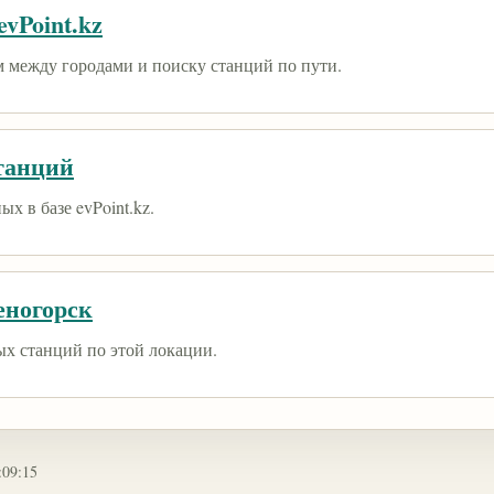
vPoint.kz
 между городами и поиску станций по пути.
танций
х в базе evPoint.kz.
еногорск
ых станций по этой локации.
:09:15