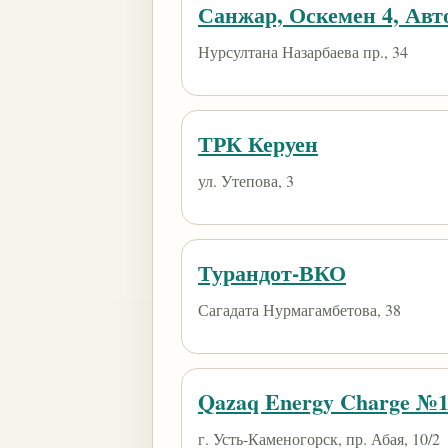
Санжар, Оскемен 4, Авт
Нурсултана Назарбаева пр., 34
ТРК Керуен
ул. Утепова, 3
Турандот-ВКО
Сагадата Нурмагамбетова, 38
Qazaq Energy Charge №
г. Усть-Каменогорск, пр. Абая, 10/2