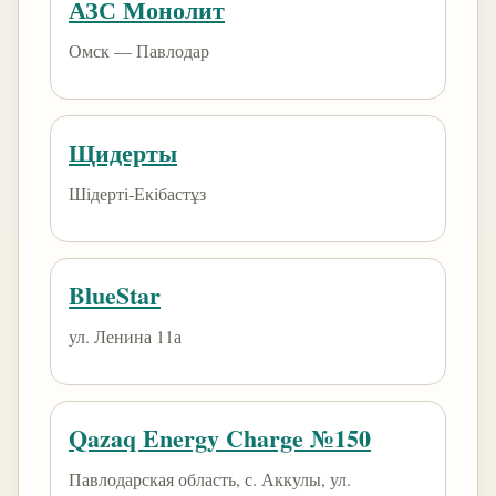
АЗС Монолит
Омск — Павлодар
Щидерты
Шідерті-Екібастұз
BlueStar
ул. Ленина 11а
Qazaq Energy Charge №150
Павлодарская область, с. Аккулы, ул.