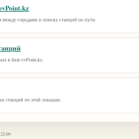
vPoint.kz
 между городами и поиску станций по пути.
танций
х в базе evPoint.kz.
ых станций по этой локации.
:22:09