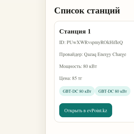
Список станций
Станция 1
ID: PUwXWRvspmyROkHifIeQ
Провайдер: Qazaq Energy Charge
Мощность: 80 кВт
Цена: 85 тг
GBT-DC 80 кВт
GBT-DC 80 кВт
Открыть в evPoint.kz