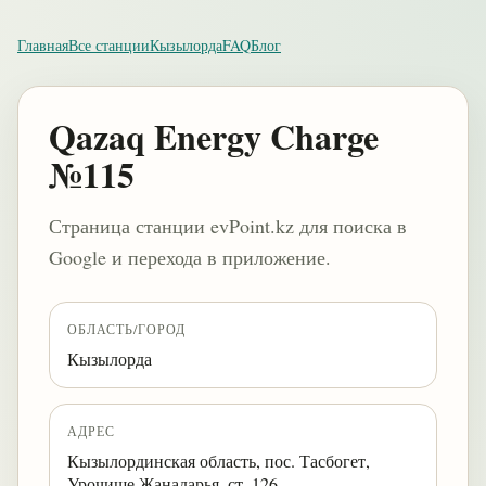
Главная
Все станции
Кызылорда
FAQ
Блог
Qazaq Energy Charge
№115
Страница станции evPoint.kz для поиска в
Google и перехода в приложение.
ОБЛАСТЬ/ГОРОД
Кызылорда
АДРЕС
Кызылординская область, пос. Тасбогет,
Урочище Жанадарья, ст. 126