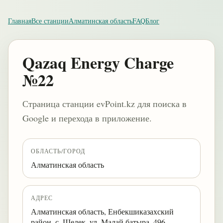
Главная
Все станции
Алматинская область
FAQ
Блог
Qazaq Energy Charge
№22
Страница станции evPoint.kz для поиска в
Google и перехода в приложение.
ОБЛАСТЬ/ГОРОД
Алматинская область
АДРЕС
Алматинская область, Енбекшиказахский
район, с. Шелек, ул. Малай батыра, 496