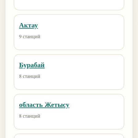
Актау
9 станций
Бурабай
8 станций
область Жетысу
8 станций