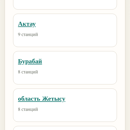
Актау
9 станций
Бурабай
8 станций
область Жетысу
8 станций