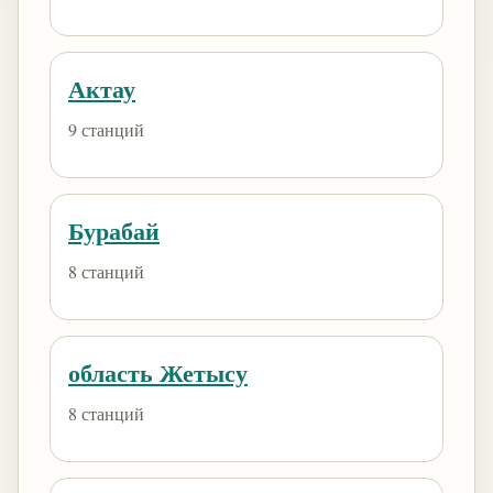
Актау
9 станций
Бурабай
8 станций
область Жетысу
8 станций