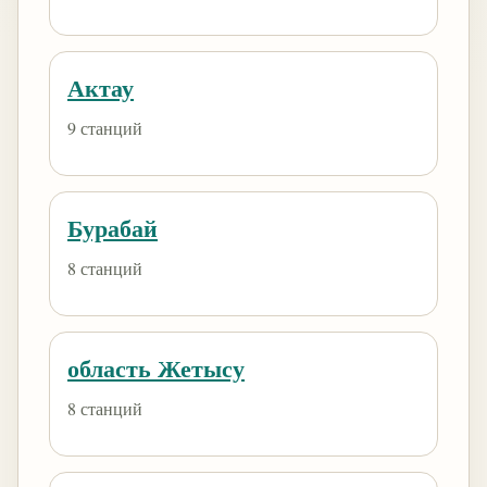
Актау
9 станций
Бурабай
8 станций
область Жетысу
8 станций