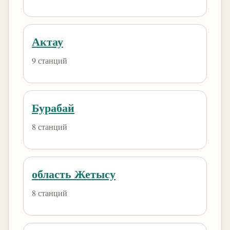
Актау
9 станций
Бурабай
8 станций
область Жетысу
8 станций