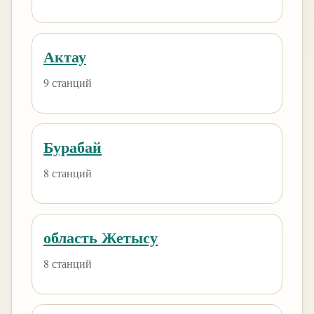
Актау
9 станций
Бурабай
8 станций
область Жетысу
8 станций