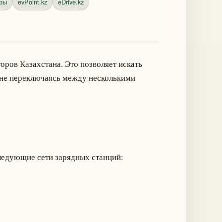
ры
evPoint.kz
eDrive.kz
ров Казахстана. Это позволяет искать
 не переключаясь между несколькими
ледующие сети зарядных станций: