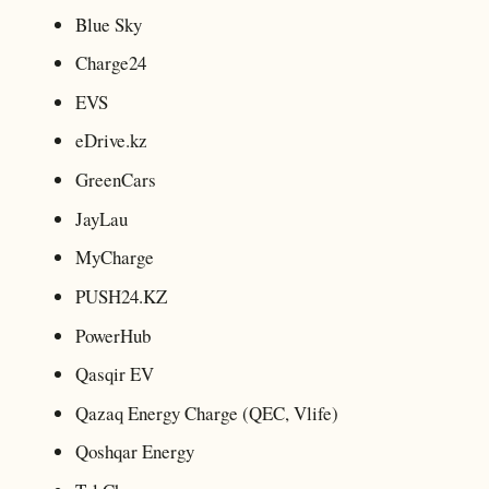
Blue Sky
Charge24
EVS
eDrive.kz
GreenCars
JayLau
MyCharge
PUSH24.KZ
PowerHub
Qasqir EV
Qazaq Energy Charge (QEC, Vlife)
Qoshqar Energy