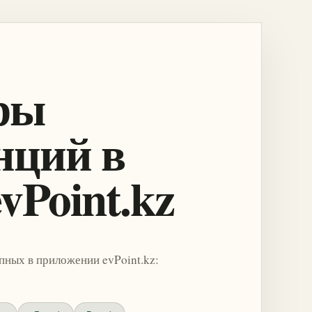
ры
нций в
vPoint.kz
пных в приложении evPoint.kz: